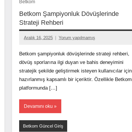
Betkom
Betkom Şampiyonluk Dövüşlerinde
Strateji Rehberi
Aralık 16, 2025
Yorum yapılmamış
betkom
Betkom şampiyonluk dövüşlerinde strateji rehberi,
dövüş sporlarına ilgi duyan ve bahis deneyimini
stratejik şekilde geliştirmek isteyen kullanıcılar için
hazırlanmış kapsamlı bir içeriktir. Özellikle Betkom
platformunda […]
Devamını oku
Betkom Güncel Giriş