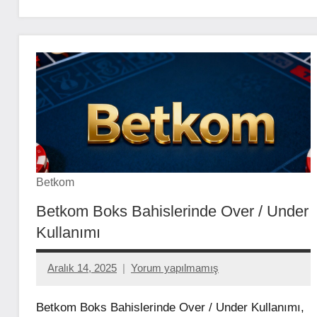
Betkom
Betkom Boks Bahislerinde Over / Under
Kullanımı
Aralık 14, 2025
Yorum yapılmamış
betkom
Betkom Boks Bahislerinde Over / Under Kullanımı,