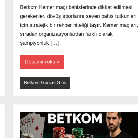
Betkom Kemer maçı bahislerinde dikkat edilmesi
gerekenler, dövüş sporlarını seven bahis tutkunları
için stratejik bir rehber niteliği taşır. Kemer maçları
sıradan organizasyonlardan farklı olarak
şampiyonluk […]
Devamını oku
Betkom Güncel Giriş