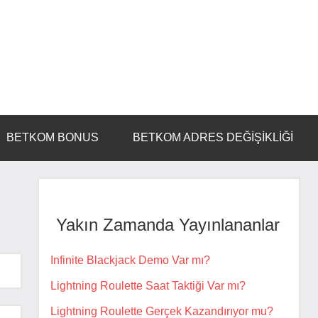
BETKOM BONUS
BETKOM ADRES DEĞIŞIKLIĞI
Yakın Zamanda Yayınlananlar
Infinite Blackjack Demo Var mı?
Lightning Roulette Saat Taktiği Var mı?
Lightning Roulette Gerçek Kazandırıyor mu?