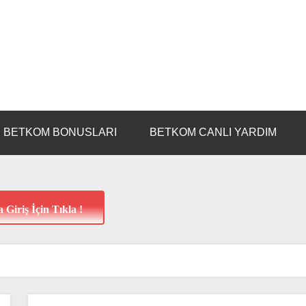
BETKOM BONUSLARI
BETKOM CANLI YARDIM
 Giriş İçin Tıkla !