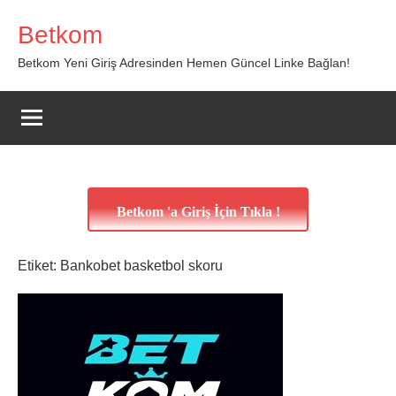
İçeriğe
Betkom
geç
Betkom Yeni Giriş Adresinden Hemen Güncel Linke Bağlan!
Betkom 'a Giriş İçin Tıkla !
Etiket:
Bankobet basketbol skoru