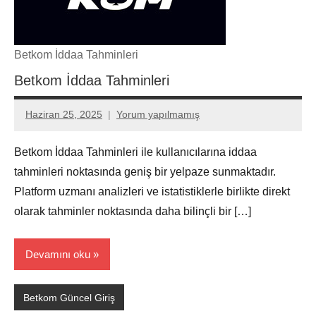
Betkom İddaa Tahminleri
Betkom İddaa Tahminleri
Haziran 25, 2025
Yorum yapılmamış
betkom
Betkom İddaa Tahminleri ile kullanıcılarına iddaa
tahminleri noktasında geniş bir yelpaze sunmaktadır.
Platform uzmanı analizleri ve istatistiklerle birlikte direkt
olarak tahminler noktasında daha bilinçli bir […]
Devamını oku
Betkom Güncel Giriş