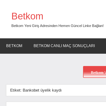
İçeriğe
geç
Betkom
Betkom Yeni Giriş Adresinden Hemen Güncel Linke Bağlan!
BETKOM
BETKOM CANLI MAÇ SONUÇLARI
Betkom 'a
Etiket:
Bankobet üyelik kaydı