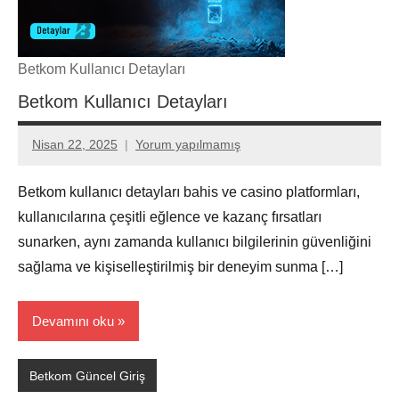
Betkom Kullanıcı Detayları
Betkom Kullanıcı Detayları
Nisan 22, 2025
Yorum yapılmamış
betkom
Betkom kullanıcı detayları bahis ve casino platformları,
kullanıcılarına çeşitli eğlence ve kazanç fırsatları
sunarken, aynı zamanda kullanıcı bilgilerinin güvenliğini
sağlama ve kişiselleştirilmiş bir deneyim sunma […]
Devamını oku
Betkom Güncel Giriş