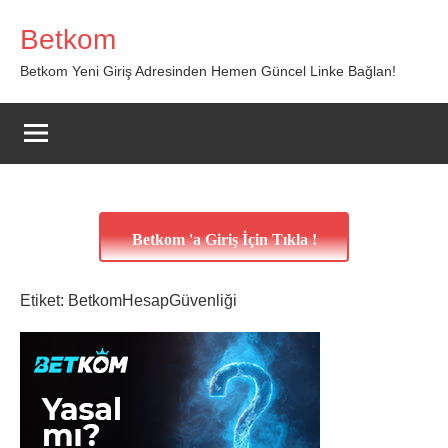
İçeriğe
Betkom
geç
Betkom Yeni Giriş Adresinden Hemen Güncel Linke Bağlan!
Betkom 'a Giriş İçin Tıkla !
Etiket:
BetkomHesapGüvenliği