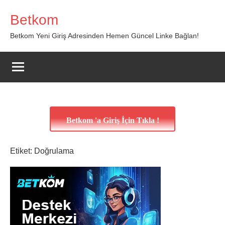
İçeriğe
Betkom
geç
Betkom Yeni Giriş Adresinden Hemen Güncel Linke Bağlan!
Betkom 'a Giriş İçin Tıkla !
Etiket:
Doğrulama