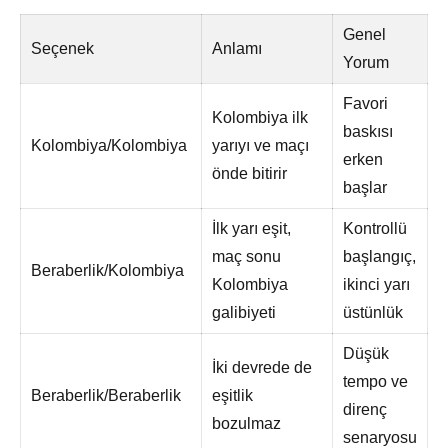
Genel
Seçenek
Anlamı
Yorum
Favori
Kolombiya ilk
baskısı
Kolombiya/Kolombiya
yarıyı ve maçı
erken
önde bitirir
başlar
İlk yarı eşit,
Kontrollü
maç sonu
başlangıç,
Beraberlik/Kolombiya
Kolombiya
ikinci yarı
galibiyeti
üstünlük
Düşük
İki devrede de
tempo ve
Beraberlik/Beraberlik
eşitlik
direnç
bozulmaz
senaryosu