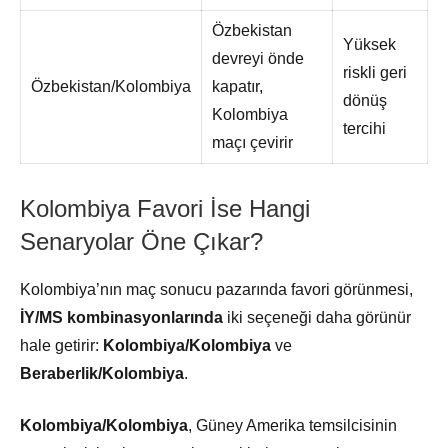
Özbekistan
Yüksek
devreyi önde
riskli geri
Özbekistan/Kolombiya
kapatır,
dönüş
Kolombiya
tercihi
maçı çevirir
Kolombiya Favori İse Hangi
Senaryolar Öne Çıkar?
Kolombiya’nın maç sonucu pazarında favori görünmesi,
İY/MS kombinasyonlarında
iki seçeneği daha görünür
hale getirir:
Kolombiya/Kolombiya
ve
Beraberlik/Kolombiya
.
Kolombiya/Kolombiya
, Güney Amerika temsilcisinin