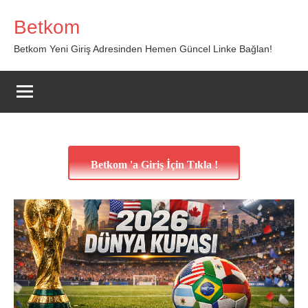
İçeriğe
Betkom
geç
Betkom Yeni Giriş Adresinden Hemen Güncel Linke Bağlan!
Betkom 'a Giriş İçin Tıkla !