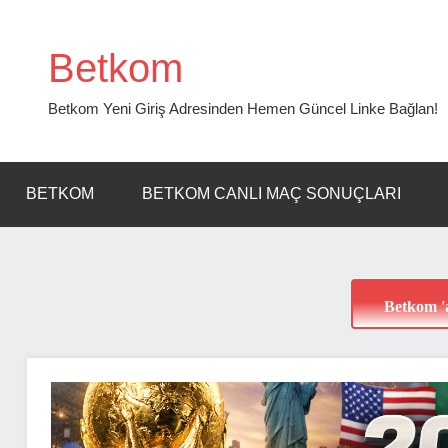
İçeriğe
geç
Betkom
Betkom Yeni Giriş Adresinden Hemen Güncel Linke Bağlan!
BETKOM
BETKOM CANLI MAÇ SONUÇLARI
Betkom 'a