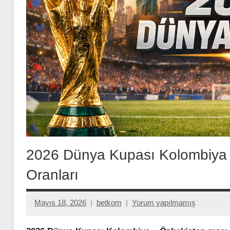
2026 Dünya Kupası Kolombiya 
Oranları
Mayıs 18, 2026
betkom
Yorum yapılmamış