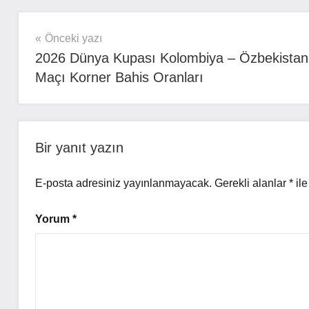
Yazı
Önceki yazı
2026 Dünya Kupası Kolombiya – Özbekistan
gezinmesi
Maçı Korner Bahis Oranları
Bir yanıt yazın
E-posta adresiniz yayınlanmayacak.
Gerekli alanlar
*
ile
Yorum
*