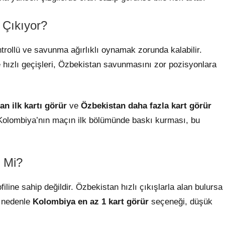
 Çıkıyor?
trollü ve savunma ağırlıklı oynamak zorunda kalabilir.
e hızlı geçişleri, Özbekistan savunmasını zor pozisyonlara
an ilk kartı görür
ve
Özbekistan daha fazla kart görür
kle Kolombiya’nın maçın ilk bölümünde baskı kurması, bu
i Mi?
iline sahip değildir. Özbekistan hızlı çıkışlarla alan bulursa
u nedenle
Kolombiya en az 1 kart görür
seçeneği, düşük