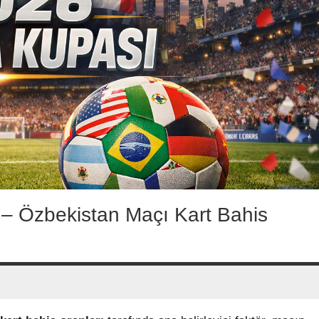
– Özbekistan Maçı Kart Bahis