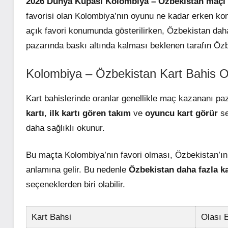
2026 Dünya Kupası Kolombiya – Özbekistan maçı k
favorisi olan Kolombiya’nın oyunu ne kadar erken ko
açık favori konumunda gösterilirken, Özbekistan daha 
pazarında baskı altında kalması beklenen tarafın Özbe
Kolombiya – Özbekistan Kart Bahis Ora
Kart bahislerinde oranlar genellikle maç kazananı paz
kartı
,
ilk kartı gören takım
ve
oyuncu kart görür
se
daha sağlıklı okunur.
Bu maçta Kolombiya’nın favori olması, Özbekistan’ın
anlamına gelir. Bu nedenle
Özbekistan daha fazla ka
seçeneklerden biri olabilir.
Kart Bahsi
Olası 