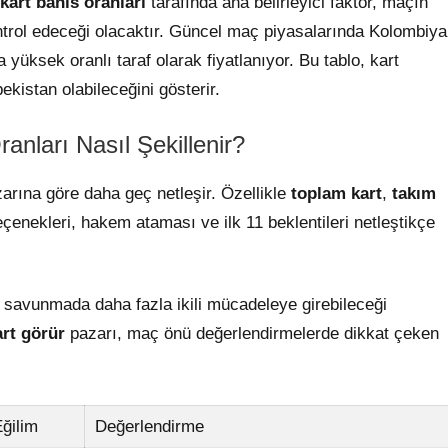
art bahis oranları
tarafında ana belirleyici faktör, maçın
ntrol edeceği olacaktır. Güncel maç piyasalarında Kolombiya
yüksek oranlı taraf olarak fiyatlanıyor. Bu tablo, kart
kistan olabileceğini gösterir.
nları Nasıl Şekillenir?
arına göre daha geç netleşir. Özellikle
toplam kart
,
takım
çenekleri, hakem ataması ve ilk 11 beklentileri netleştikçe
 savunmada daha fazla ikili mücadeleye girebileceği
rt görür
pazarı, maç önü değerlendirmelerde dikkat çeken
Eğilim
Değerlendirme