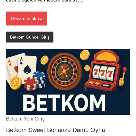
Devamını oku
Betkom Güncel Giriş
Betkom Yeni Giriş
Betkom Sweet Bonanza Demo Oyna