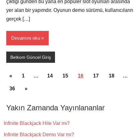
çıktığı günden bu yana en popüler slot oyunları arasında
yer alan bir yapımdır. Oyunun demo sürümü, kullanıcıların
gerçek […]
Devamını oku
Betkom Güncel Giriş
Yazı
Önceki
«
1
…
14
15
16
17
18
…
sayfalaması
yazılar
Sonraki
36
»
yazılar
Yakın Zamanda Yayınlananlar
Infinite Blackjack Hile Var mı?
Infinite Blackjack Demo Var mı?