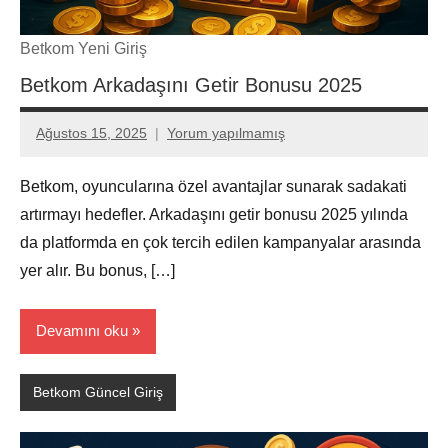
Betkom Yeni Giriş
Betkom Arkadaşını Getir Bonusu 2025
Ağustos 15, 2025
Yorum yapılmamış
betkom
Betkom, oyuncularına özel avantajlar sunarak sadakati
artırmayı hedefler. Arkadaşını getir bonusu 2025 yılında
da platformda en çok tercih edilen kampanyalar arasında
yer alır. Bu bonus, […]
Devamını oku
Betkom Güncel Giriş