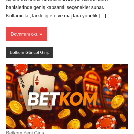
bahislerinde geniş kapsamlı seçenekler sunar.
Kullanıcılar, farklı liglere ve maçlara yönelik […]
Devamını oku
Betkom Güncel Giriş
Betkom Yeni Giriş