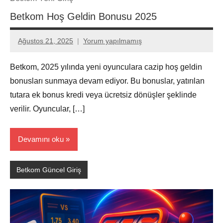
Betkom Hoş Geldin Bonusu 2025
Ağustos 21, 2025
Yorum yapılmamış
betkom
Betkom, 2025 yılında yeni oyunculara cazip hoş geldin
bonusları sunmaya devam ediyor. Bu bonuslar, yatırılan
tutara ek bonus kredi veya ücretsiz dönüşler şeklinde
verilir. Oyuncular, […]
Devamını oku
Betkom Güncel Giriş