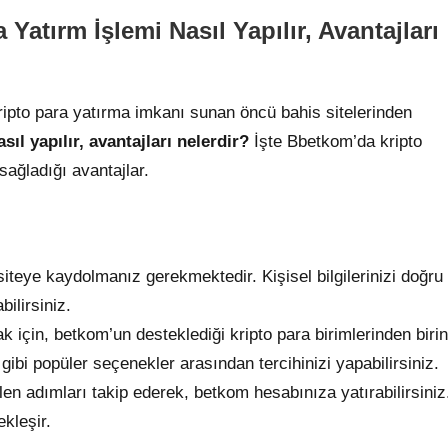
 Yatırm İşlemi Nasıl Yapılır, Avantajları
kripto para yatırma imkanı sunan öncü bahis sitelerinden
ıl yapılır, avantajları nelerdir?
İşte Bbetkom’da kripto
ağladığı avantajlar.
teye kaydolmanız gerekmektedir. Kişisel bilgilerinizi doğru
ilirsiniz.
 için, betkom’un desteklediği kripto para birimlerinden birin
ibi popüler seçenekler arasından tercihinizi yapabilirsiniz.
tilen adımları takip ederek, betkom hesabınıza yatırabilirsiniz
ekleşir.