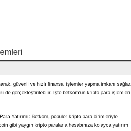
emleri
arak, güvenli ve hızlı finansal işlemler yapma imkanı sağlar
ri
de gerçekleştirilebilir. İşte betkom’un kripto para işlemleri
ara Yatırımı: Betkom, popüler kripto para birimleriyle
oin gibi yaygın kripto paralarla hesabınıza kolayca yatırım