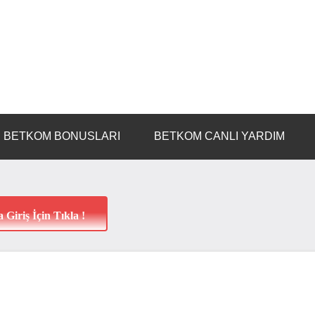
BETKOM BONUSLARI
BETKOM CANLI YARDIM
 Giriş İçin Tıkla !