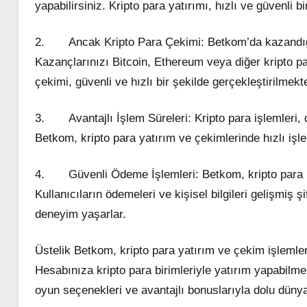
yapabilirsiniz. Kripto para yatırımı, hızlı ve güvenli b
2. Ancak Kripto Para Çekimi: Betkom’da kazandığınız
Kazançlarınızı Bitcoin, Ethereum veya diğer kripto p
çekimi, güvenli ve hızlı bir şekilde gerçekleştirilmekt
3. Avantajlı İşlem Süreleri: Kripto para işlemleri, d
Betkom, kripto para yatırım ve çekimlerinde hızlı işl
4. Güvenli Ödeme İşlemleri: Betkom, kripto para işl
Kullanıcıların ödemeleri ve kişisel bilgileri gelişmiş 
deneyim yaşarlar.
Üstelik Betkom, kripto para yatırım ve çekim işlemleri
Hesabınıza kripto para birimleriyle yatırım yapabilme
oyun seçenekleri ve avantajlı bonuslarıyla dolu dün