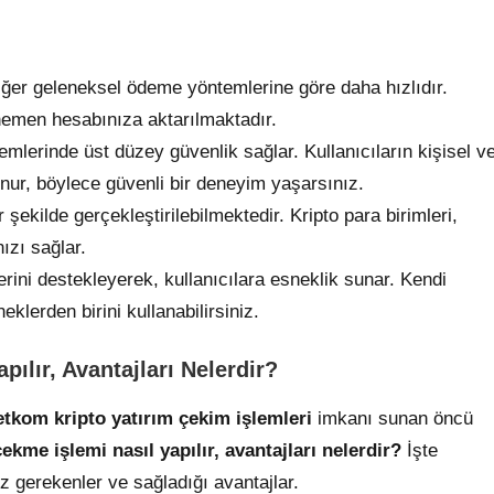
 diğer geleneksel ödeme yöntemlerine göre daha hızlıdır.
hemen hesabınıza aktarılmaktadır.
mlerinde üst düzey güvenlik sağlar. Kullanıcıların kişisel v
runur, böylece güvenli bir deneyim yaşarsınız.
 şekilde gerçekleştirilebilmektedir. Kripto para birimleri,
ızı sağlar.
erini destekleyerek, kullanıcılara esneklik sunar. Kendi
eklerden birini kullanabilirsiniz.
ılır, Avantajları Nelerdir?
etkom kripto yatırım çekim işlemleri
imkanı sunan öncü
kme işlemi nasıl yapılır, avantajları nelerdir?
İşte
 gerekenler ve sağladığı avantajlar.