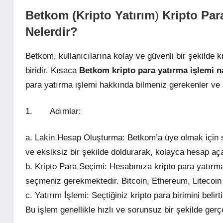
Betkom (Kripto Yatırım
)
Kripto Para
Nelerdir?
Betkom, kullanıcılarına kolay ve güvenli bir şekilde 
biridir. Kısaca
Betkom kripto para yatırma işlemi nas
para yatırma işlemi hakkında bilmeniz gerekenler ve s
1. Adımlar:
a. Lakin Hesap Oluşturma: Betkom’a üye olmak için si
ve eksiksiz bir şekilde doldurarak, kolayca hesap açab
b. Kripto Para Seçimi: Hesabınıza kripto para yatırmak
seçmeniz gerekmektedir. Bitcoin, Ethereum, Litecoin g
c. Yatırım İşlemi: Seçtiğiniz kripto para birimini belir
Bu işlem genellikle hızlı ve sorunsuz bir şekilde gerç