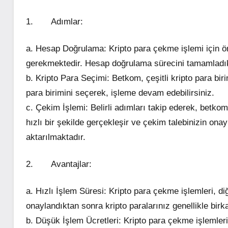
1. Adımlar:
a. Hesap Doğrulama: Kripto para çekme işlemi için 
gerekmektedir. Hesap doğrulama sürecini tamamladıkt
b. Kripto Para Seçimi: Betkom, çeşitli kripto para bi
para birimini seçerek, işleme devam edebilirsiniz.
c. Çekim İşlemi: Belirli adımları takip ederek, betkom
hızlı bir şekilde gerçekleşir ve çekim talebinizin on
aktarılmaktadır.
2. Avantajlar:
a. Hızlı İşlem Süresi: Kripto para çekme işlemleri, d
onaylandıktan sonra kripto paralarınız genellikle birk
b. Düşük İşlem Ücretleri: Kripto para çekme işlemleri 