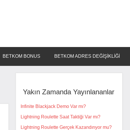
BETKOM BONUS
BETKOM ADRES DEĞIŞIKLIĞI
Yakın Zamanda Yayınlananlar
Infinite Blackjack Demo Var mı?
Lightning Roulette Saat Taktiği Var mı?
Lightning Roulette Gerçek Kazandırıyor mu?