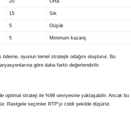
20
Orta
15
Sık
5
Düşük
5
Minimum kazanç
ödeme, oyunun temel stratejik odağını oluşturur. Bu
aryasyonlarına göre daha farklı değerlendirilir.
 optimal strateji ile %99 seviyesine yaklaşabilir. Ancak bu
r. Rastgele seçimler RTP’yi ciddi şekilde düşürür.