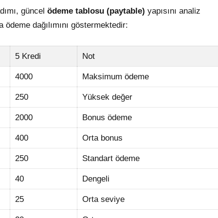
adımı, güncel
ödeme tablosu (paytable)
yapısını analiz
ma ödeme dağılımını göstermektedir:
5 Kredi
Not
4000
Maksimum ödeme
250
Yüksek değer
2000
Bonus ödeme
400
Orta bonus
250
Standart ödeme
40
Dengeli
25
Orta seviye