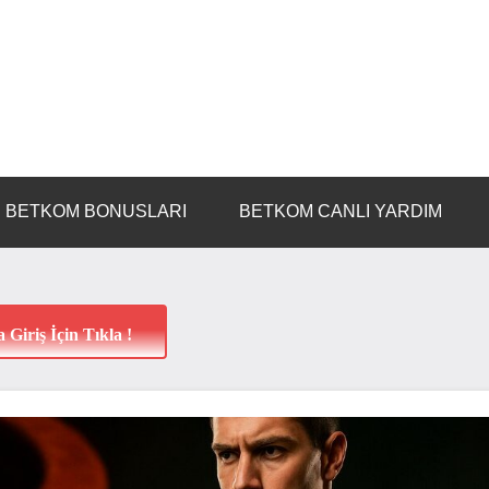
BETKOM BONUSLARI
BETKOM CANLI YARDIM
 Giriş İçin Tıkla !