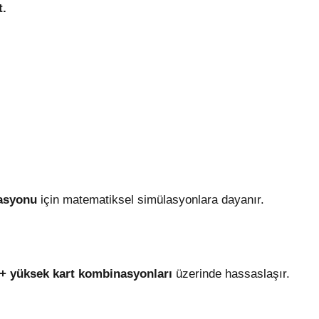
t.
asyonu
için matematiksel simülasyonlara dayanır.
 + yüksek kart kombinasyonları
üzerinde hassaslaşır.