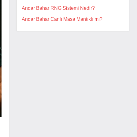
Andar Bahar RNG Sistemi Nedir?
Andar Bahar Canlı Masa Mantıklı mı?