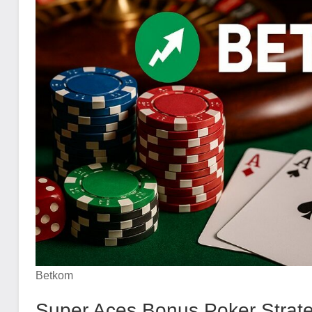
Betkom
Super Aces Bonus Poker Stratej