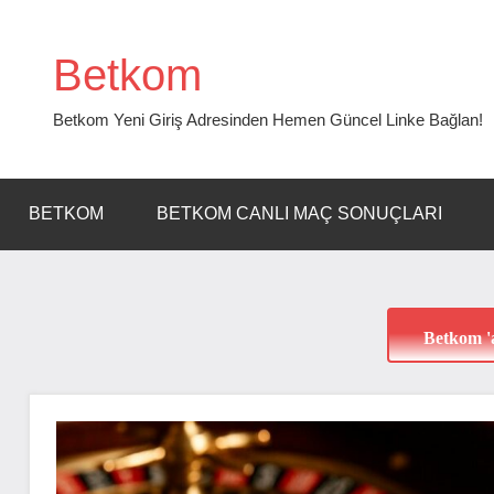
İçeriğe
geç
Betkom
Betkom Yeni Giriş Adresinden Hemen Güncel Linke Bağlan!
BETKOM
BETKOM CANLI MAÇ SONUÇLARI
Betkom 'a