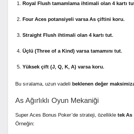
Royal Flush tamamlama ihtimali olan 4 kartı tu
Four Aces potansiyeli varsa As çiftini koru.
Straight Flush ihtimali olan 4 kartı tut.
Üçlü (Three of a Kind) varsa tamamını tut.
Yüksek çift (J, Q, K, A) varsa koru.
Bu sıralama, uzun vadeli
beklenen değer maksimiz
As Ağırlıklı Oyun Mekaniği
Super Aces Bonus Poker’de strateji, özellikle
tek As
Örneğin: