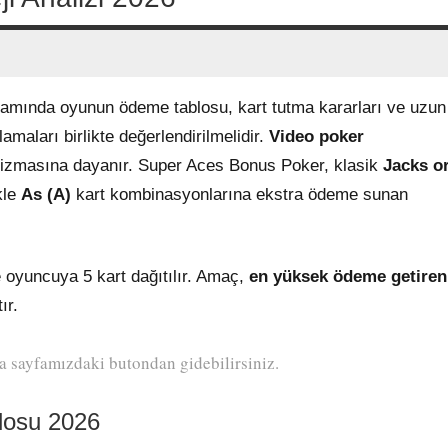
mında oyunun ödeme tablosu, kart tutma kararları ve uzun
maları birlikte değerlendirilmelidir.
Video poker
izmasına dayanır. Super Aces Bonus Poker, klasik
Jacks o
kle
As (A)
kart kombinasyonlarına ekstra ödeme sunan
e oyuncuya 5 kart dağıtılır. Amaç,
en yüksek ödeme getiren
ır.
a sayfamızdaki butondan gidebilirsiniz.
losu 2026