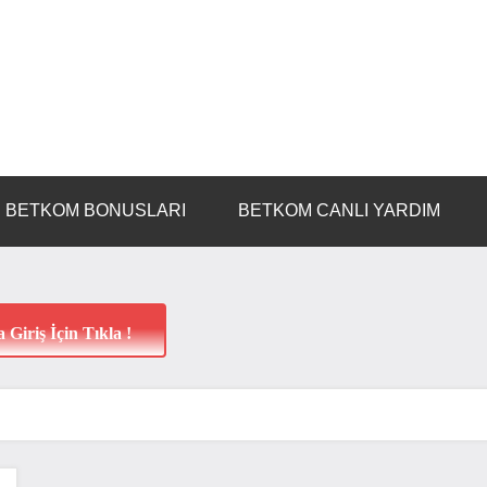
BETKOM BONUSLARI
BETKOM CANLI YARDIM
 Giriş İçin Tıkla !