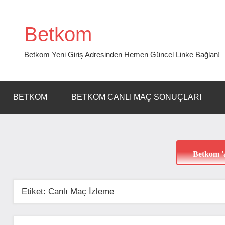
İçeriğe
geç
Betkom
Betkom Yeni Giriş Adresinden Hemen Güncel Linke Bağlan!
BETKOM
BETKOM CANLI MAÇ SONUÇLARI
Betkom 'a
Etiket:
Canlı Maç İzleme