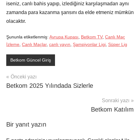
iseniz, canlı bahis yapıp, izlediğiniz karşılaşmadan aynı
zamanda para kazanma şansını da elde etmeniz mümkün
olacaktır.
Şununla etiketlenmiş:
Avrupa Kupası
,
Betkom TV
,
Canlı Maç
İzleme
,
Canlı Maçlar
,
canlı yayın
,
Şampiyonlar Ligi
,
Süper Lig
Betkom Güncel Giriş
Yazı
Önceki yazı
Betkom 2025 Yılındada Sizlerle
gezinmesi
Sonraki yazı
Betkom Katılım
Bir yanıt yazın