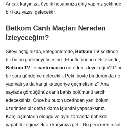
Ancak karşınıza, üyelik hesabınıza giriş yapınız şeklinde
bir ikaz yazısı gelecektir.
Betkom Canlı Maçları Nereden
İzleyeceğim?
Siteyi açtığınızda, kategorilerede,
Betkom TV
şeklinde
bir buton göremeyebilirsiniz. Elbette bunun neticesinde,
Betkom TV
ile
canlı maçlar
ı nereden izleyeceğim? Gibi
bir soru gündeme gelecektir. Peki, böyle bir durumda ne
yapmalı ya da hangi kategoriye geçmelisiniz? Ana
sayfada gördüğünüz canlı bahis bölümünü tercih
edeceksiniz. Önce bu buton üzerinden yani bölüm
üzerinden bir defa tıklama işlemini yapacaksınız.
Karşılaşmaların olduğu ve aynı zamanda bahisde
yapabileceğiniz ekran karşınıza gelir. Bu pencerenin sol