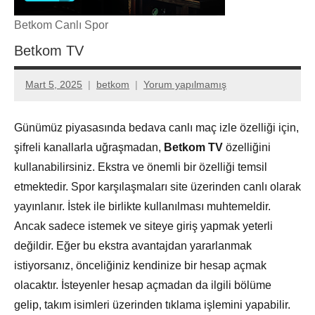
Betkom Canlı Spor
Betkom TV
Mart 5, 2025
betkom
Yorum yapılmamış
Günümüz piyasasında bedava canlı maç izle özelliği için,
şifreli kanallarla uğraşmadan,
Betkom TV
özelliğini
kullanabilirsiniz. Ekstra ve önemli bir özelliği temsil
etmektedir. Spor karşılaşmaları site üzerinden canlı olarak
yayınlanır. İstek ile birlikte kullanılması muhtemeldir.
Ancak sadece istemek ve siteye giriş yapmak yeterli
değildir. Eğer bu ekstra avantajdan yararlanmak
istiyorsanız, önceliğiniz kendinize bir hesap açmak
olacaktır. İsteyenler hesap açmadan da ilgili bölüme
gelip, takım isimleri üzerinden tıklama işlemini yapabilir.