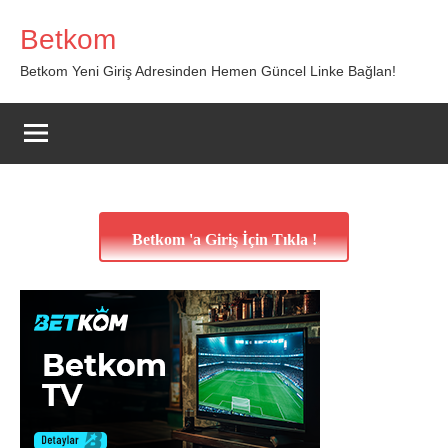
İçeriğe
Betkom
geç
Betkom Yeni Giriş Adresinden Hemen Güncel Linke Bağlan!
Betkom 'a Giriş İçin Tıkla !