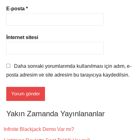
E-posta
*
İnternet sitesi
Daha sonraki yorumlarımda kullanılması için adım, e-
posta adresim ve site adresim bu tarayıcıya kaydedilsin.
Yakın Zamanda Yayınlananlar
Infinite Blackjack Demo Var mı?